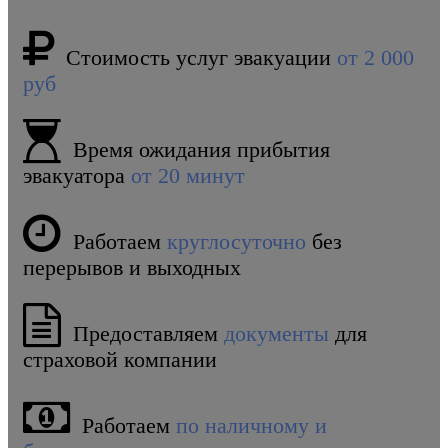
Стоимость услуг эвакуации
от 2 000
руб
Время ожидания прибытия
эвакуатора
от 20 минут
Работаем
круглосуточно
без
перерывов и выходных
Предоставляем
документы
для
страховой компании
Работаем
по наличному и