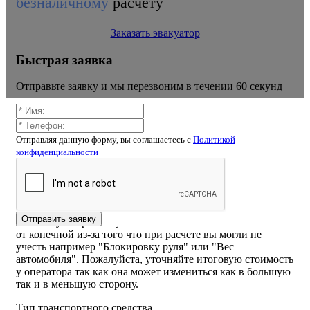
безналичному
расчету
Заказать эвакуатор
Быстрая заявка
Отправьте заявку и мы перезвоним в течении 60 секунд
Отправляя данную форму, вы соглашаетесь c
Политикой
конфиденциальности
Калькулятор расчёта стоимости
эвакуатора Зябликово
ВНИМАНИЕ! Стоимость рассчитанная самостоятельно
Отправить заявку
на калькуляторе или указанная на сайте может отличаться
от конечной из-за того что при расчете вы могли не
учесть например "Блокировку руля" или "Вес
автомобиля". Пожалуйста, уточняйте итоговую стоимость
у оператора так как она может измениться как в большую
так и в меньшую сторону.
Тип транспортного средства