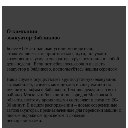
О компании
эвакуатор Зябликово
Более «
12» лет нашими усилиями водители,
столкнувшиеся с неприятностью в пути, получают
качественные услуги эвакуатора круглосуточно, в любой
день недели. Если потребовалось срочно вызвать
эвакуатор в Зябликово, воспользуйтесь нашим сервисом.
Наша служба осуществляет круглосуточную эвакуацию
автомобилей, газелей, мотоциклов и спецтехники по
лучшим тарифам в Зябликово. Техника дежурит во всех
районах Москвы и большинстве городов Московской
области, поэтому время подачи составляет в среднем 20-
30 минут. В нашем распоряжении – новые современные
автоэвакуаторы, предназначенные для перевозки машин с
любым дорожным просветом и любыми
неисправностями.