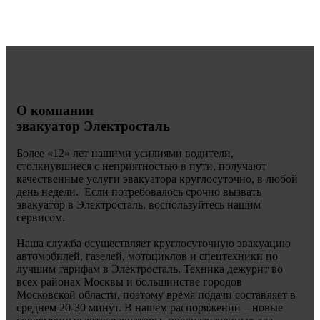
О компании
эвакуатор Электросталь
Более «
12» лет нашими усилиями водители,
столкнувшиеся с неприятностью в пути, получают
качественные услуги эвакуатора круглосуточно, в любой
день недели. Если потребовалось срочно вызвать
эвакуатор в Электросталь, воспользуйтесь нашим
сервисом.
Наша служба осуществляет круглосуточную эвакуацию
автомобилей, газелей, мотоциклов и спецтехники по
лучшим тарифам в Электросталь. Техника дежурит во
всех районах Москвы и большинстве городов
Московской области, поэтому время подачи составляет в
среднем 20-30 минут. В нашем распоряжении – новые