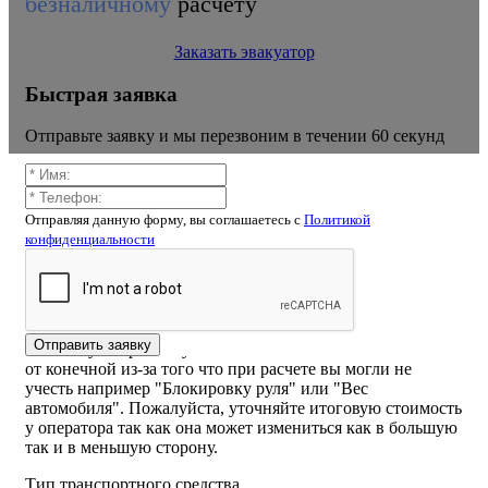
безналичному
расчету
Заказать эвакуатор
Быстрая заявка
Отправьте заявку и мы перезвоним в течении 60 секунд
Отправляя данную форму, вы соглашаетесь c
Политикой
конфиденциальности
Калькулятор расчёта стоимости
эвакуатора Электросталь
ВНИМАНИЕ! Стоимость рассчитанная самостоятельно
Отправить заявку
на калькуляторе или указанная на сайте может отличаться
от конечной из-за того что при расчете вы могли не
учесть например "Блокировку руля" или "Вес
автомобиля". Пожалуйста, уточняйте итоговую стоимость
у оператора так как она может измениться как в большую
так и в меньшую сторону.
Тип транспортного средства