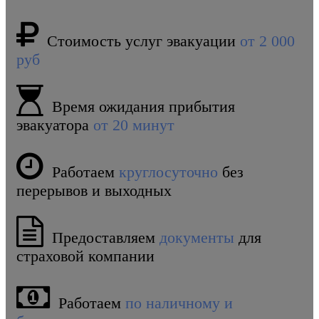
Стоимость услуг эвакуации
от 2 000
руб
Время ожидания прибытия
эвакуатора
от 20 минут
Работаем
круглосуточно
без
перерывов и выходных
Предоставляем
документы
для
страховой компании
Работаем
по наличному и