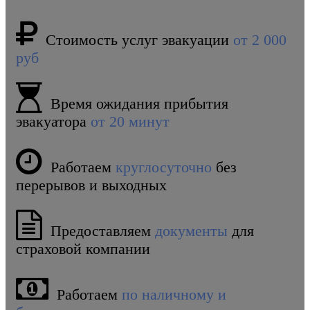
Стоимость услуг эвакуации
от 2 000
руб
Время ожидания прибытия
эвакуатора
от 20 минут
Работаем
круглосуточно
без
перерывов и выходных
Предоставляем
документы
для
страховой компании
Работаем
по наличному и