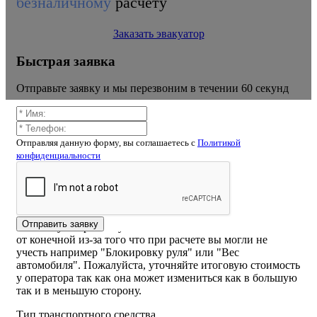
безналичному
расчету
Заказать эвакуатор
Быстрая заявка
Отправьте заявку и мы перезвоним в течении 60 секунд
Отправляя данную форму, вы соглашаетесь c
Политикой
конфиденциальности
Калькулятор расчёта стоимости
эвакуатора Зверинецкая улица
ВНИМАНИЕ! Стоимость рассчитанная самостоятельно
Отправить заявку
на калькуляторе или указанная на сайте может отличаться
от конечной из-за того что при расчете вы могли не
учесть например "Блокировку руля" или "Вес
автомобиля". Пожалуйста, уточняйте итоговую стоимость
у оператора так как она может измениться как в большую
так и в меньшую сторону.
Тип транспортного средства