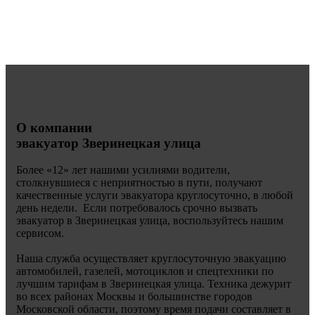
О компании
эвакуатор Зверинецкая улица
Более «
12» лет нашими усилиями водители,
столкнувшиеся с неприятностью в пути, получают
качественные услуги эвакуатора круглосуточно, в любой
день недели. Если потребовалось срочно вызвать
эвакуатор в Зверинецкая улица, воспользуйтесь нашим
сервисом.
Наша служба осуществляет круглосуточную эвакуацию
автомобилей, газелей, мотоциклов и спецтехники по
лучшим тарифам в Зверинецкая улица. Техника дежурит
во всех районах Москвы и большинстве городов
Московской области, поэтому время подачи составляет в