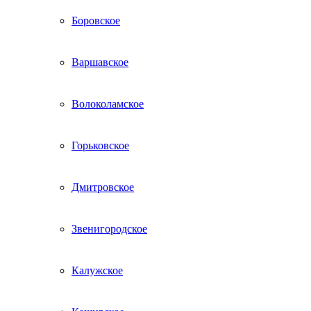
Боровское
Варшавское
Волоколамское
Горьковское
Дмитровское
Звенигородское
Калужское