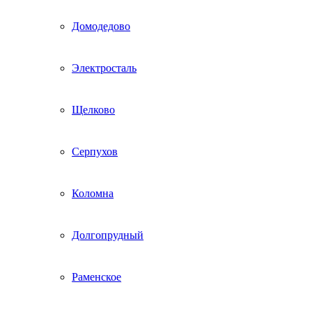
Домодедово
Электросталь
Щелково
Серпухов
Коломна
Долгопрудный
Раменское