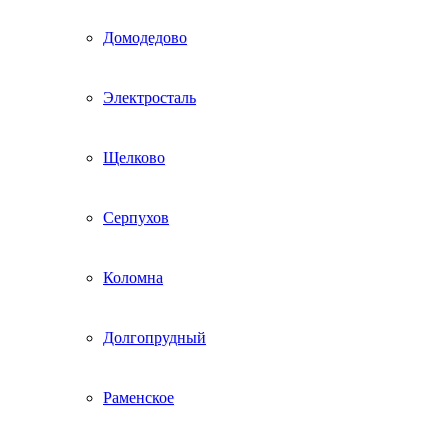
Домодедово
Электросталь
Щелково
Серпухов
Коломна
Долгопрудный
Раменское