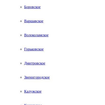
Боровское
Варшавское
Волоколамское
Горьковское
Дмитровское
Звенигородское
Калужское