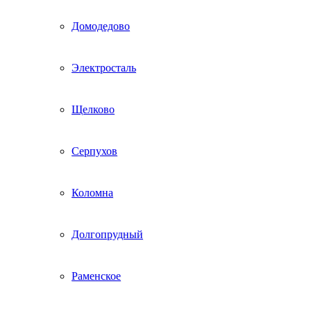
Домодедово
Электросталь
Щелково
Серпухов
Коломна
Долгопрудный
Раменское