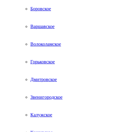
Боровское
Варшавское
Волоколамское
Горьковское
Дмитровское
Звенигородское
Калужское