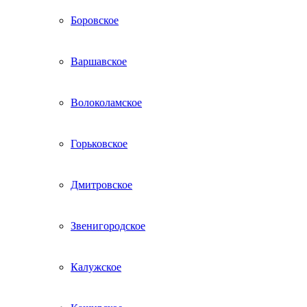
Боровское
Варшавское
Волоколамское
Горьковское
Дмитровское
Звенигородское
Калужское