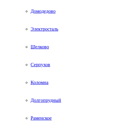
Домодедово
Электросталь
Щелково
Серпухов
Коломна
Долгопрудный
Раменское