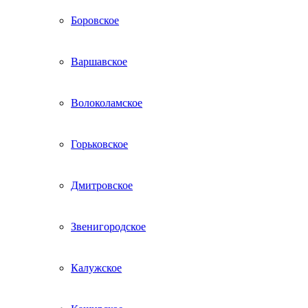
Боровское
Варшавское
Волоколамское
Горьковское
Дмитровское
Звенигородское
Калужское