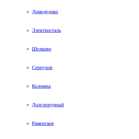
Домодедово
Электросталь
Щелково
Серпухов
Коломна
Долгопрудный
Раменское