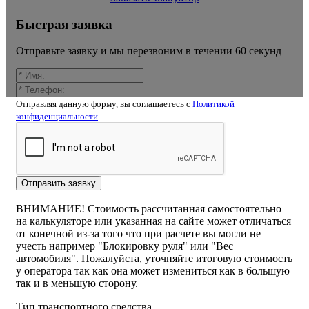
Быстрая заявка
Отправьте заявку и мы перезвоним в течении 60 секунд
Отправляя данную форму, вы соглашаетесь c
Политикой
конфиденциальности
Калькулятор расчёта стоимости
эвакуатора вяхерево
Отправить заявку
ВНИМАНИЕ! Стоимость рассчитанная самостоятельно
на калькуляторе или указанная на сайте может отличаться
от конечной из-за того что при расчете вы могли не
учесть например "Блокировку руля" или "Вес
автомобиля". Пожалуйста, уточняйте итоговую стоимость
у оператора так как она может измениться как в большую
так и в меньшую сторону.
Тип транспортного средства