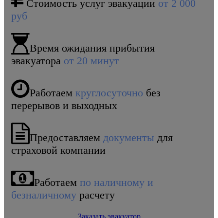
Стоимость услуг эвакуации
от 2 000
руб
Время ожидания прибытия
эвакуатора
от 20 минут
Работаем
круглосуточно
без
перерывов и выходных
Предоставляем
документы
для
страховой компании
Работаем
по наличному и
безналичному
расчету
Заказать эвакуатор