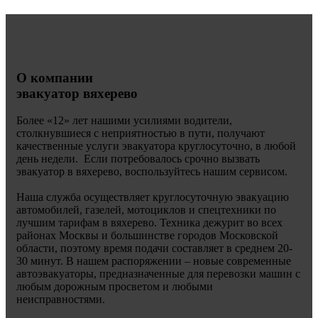
О компании
эвакуатор вяхерево
Более «
12» лет нашими усилиями водители,
столкнувшиеся с неприятностью в пути, получают
качественные услуги эвакуатора круглосуточно, в любой
день недели. Если потребовалось срочно вызвать
эвакуатор в вяхерево, воспользуйтесь нашим сервисом.
Наша служба осуществляет круглосуточную эвакуацию
автомобилей, газелей, мотоциклов и спецтехники по
лучшим тарифам в вяхерево. Техника дежурит во всех
районах Москвы и большинстве городов Московской
области, поэтому время подачи составляет в среднем 20-
30 минут. В нашем распоряжении – новые современные
автоэвакуаторы, предназначенные для перевозки машин с
любым дорожным просветом и любыми
неисправностями.