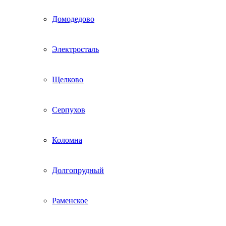
Домодедово
Электросталь
Щелково
Серпухов
Коломна
Долгопрудный
Раменское