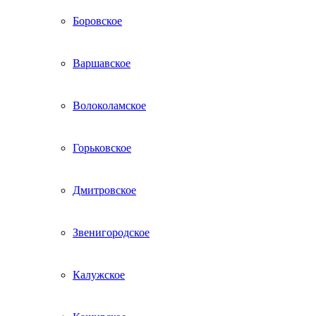
Боровское
Варшавское
Волоколамское
Горьковское
Дмитровское
Звенигородское
Калужское