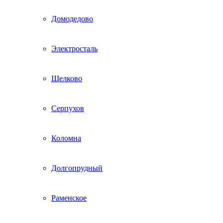
Домодедово
Электросталь
Щелково
Серпухов
Коломна
Долгопрудный
Раменское