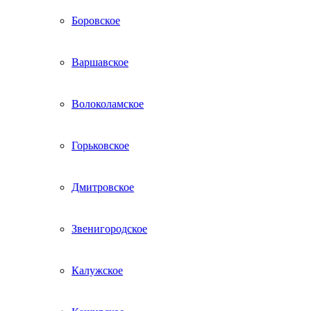
Боровское
Варшавское
Волоколамское
Горьковское
Дмитровское
Звенигородское
Калужское