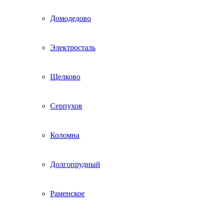
Домодедово
Электросталь
Щелково
Серпухов
Коломна
Долгопрудный
Раменское