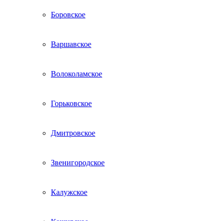
Боровское
Варшавское
Волоколамское
Горьковское
Дмитровское
Звенигородское
Калужское