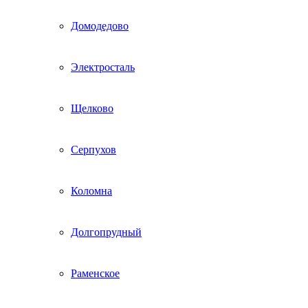
Домодедово
Электросталь
Щелково
Серпухов
Коломна
Долгопрудный
Раменское