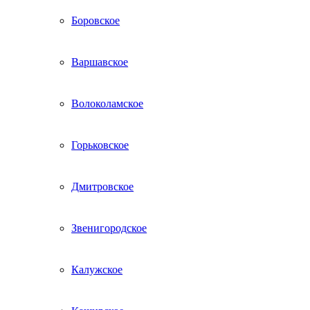
Боровское
Варшавское
Волоколамское
Горьковское
Дмитровское
Звенигородское
Калужское