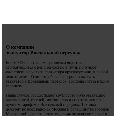
О компании
эвакуатор Вокзальный переулок
Более «
12» лет нашими усилиями водители,
столкнувшиеся с неприятностью в пути, получают
качественные услуги эвакуатора круглосуточно, в любой
день недели. Если потребовалось срочно вызвать
эвакуатор в Вокзальный переулок, воспользуйтесь нашим
сервисом.
Наша служба осуществляет круглосуточную эвакуацию
автомобилей, газелей, мотоциклов и спецтехники по
лучшим тарифам в Вокзальный переулок. Техника
дежурит во всех районах Москвы и большинстве городов
Московской области, поэтому время подачи составляет в