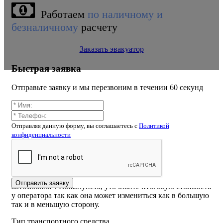
Работаем
по наличному и
безналичному
расчету
Заказать эвакуатор
Быстрая заявка
Отправьте заявку и мы перезвоним в течении 60 секунд
Калькулятор расчёта стоимости
Отправляя данную форму, вы соглашаетесь c
Политикой
эвакуатора Вокзальный переулок
конфиденциальности
ВНИМАНИЕ! Стоимость рассчитанная самостоятельно
на калькуляторе или указанная на сайте может отличаться
от конечной из-за того что при расчете вы могли не
учесть например "Блокировку руля" или "Вес
Отправить заявку
автомобиля". Пожалуйста, уточняйте итоговую стоимость
у оператора так как она может измениться как в большую
так и в меньшую сторону.
Тип транспортного средства