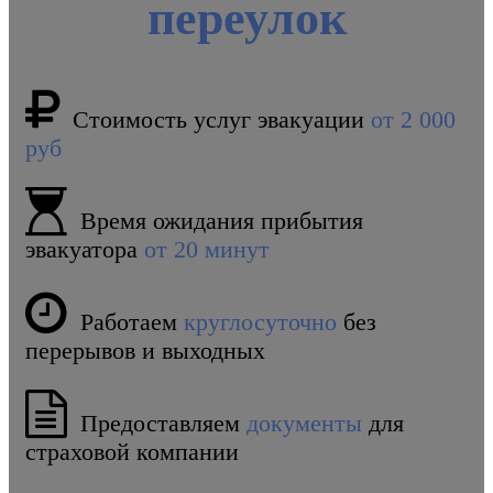
переулок
Стоимость услуг эвакуации
от 2 000
руб
Время ожидания прибытия
эвакуатора
от 20 минут
Работаем
круглосуточно
без
перерывов и выходных
Предоставляем
документы
для
страховой компании