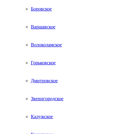
Боровское
Варшавское
Волоколамское
Горьковское
Дмитровское
Звенигородское
Калужское