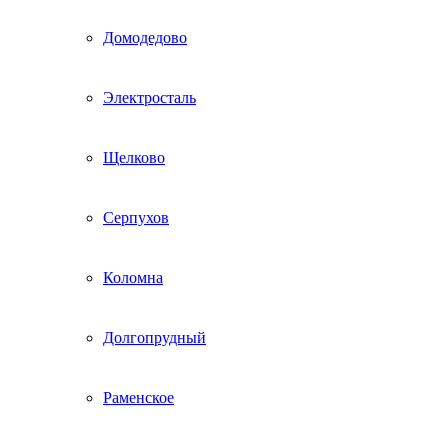
Домодедово
Электросталь
Щелково
Серпухов
Коломна
Долгопрудный
Раменское