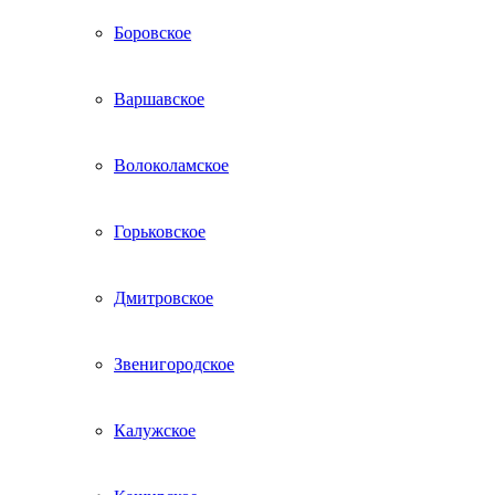
Боровское
Варшавское
Волоколамское
Горьковское
Дмитровское
Звенигородское
Калужское