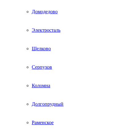
Домодедово
Электросталь
Щелково
Серпухов
Коломна
Долгопрудный
Раменское