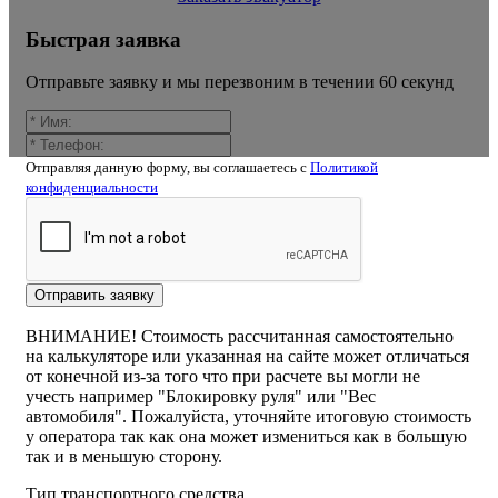
Быстрая заявка
Отправьте заявку и мы перезвоним в течении 60 секунд
Отправляя данную форму, вы соглашаетесь c
Политикой
конфиденциальности
Калькулятор расчёта стоимости
эвакуатора талаево
Отправить заявку
ВНИМАНИЕ! Стоимость рассчитанная самостоятельно
на калькуляторе или указанная на сайте может отличаться
от конечной из-за того что при расчете вы могли не
учесть например "Блокировку руля" или "Вес
автомобиля". Пожалуйста, уточняйте итоговую стоимость
у оператора так как она может измениться как в большую
так и в меньшую сторону.
Тип транспортного средства