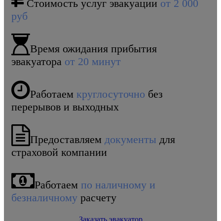
Стоимость услуг эвакуации
от 2 000
руб
Время ожидания прибытия
эвакуатора
от 20 минут
Работаем
круглосуточно
без
перерывов и выходных
Предоставляем
документы
для
страховой компании
Работаем
по наличному и
безналичному
расчету
Заказать эвакуатор