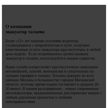
О компании
эвакуатор талаево
Более «
12» лет нашими усилиями водители,
столкнувшиеся с неприятностью в пути, получают
качественные услуги эвакуатора круглосуточно, в любой
день недели. Если потребовалось срочно вызвать
эвакуатор в талаево, воспользуйтесь нашим сервисом.
Наша служба осуществляет круглосуточную эвакуацию
автомобилей, газелей, мотоциклов и спецтехники по
лучшим тарифам в талаево. Техника дежурит во всех
районах Москвы и большинстве городов Московской
области, поэтому время подачи составляет в среднем 20-
30 минут. В нашем распоряжении – новые современные
автоэвакуаторы, предназначенные для перевозки машин с
любым дорожным просветом и любыми
неисправностями.