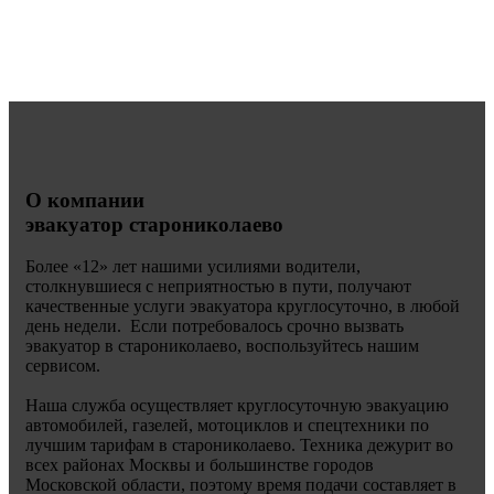
О компании
эвакуатор старониколаево
Более «
12» лет нашими усилиями водители,
столкнувшиеся с неприятностью в пути, получают
качественные услуги эвакуатора круглосуточно, в любой
день недели. Если потребовалось срочно вызвать
эвакуатор в старониколаево, воспользуйтесь нашим
сервисом.
Наша служба осуществляет круглосуточную эвакуацию
автомобилей, газелей, мотоциклов и спецтехники по
лучшим тарифам в старониколаево. Техника дежурит во
всех районах Москвы и большинстве городов
Московской области, поэтому время подачи составляет в