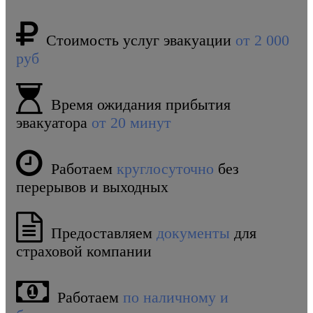
Стоимость услуг эвакуации
от 2 000
руб
Время ожидания прибытия
эвакуатора
от 20 минут
Работаем
круглосуточно
без
перерывов и выходных
Предоставляем
документы
для
страховой компании
Работаем
по наличному и