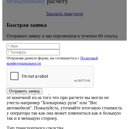
безналичному
расчету
Заказать эвакуатор
Быстрая заявка
Отправьте заявку и мы перезвоним в течении 60 секунд
Отправляя данную форму, вы соглашаетесь c
Политикой
конфиденциальности
Калькулятор расчёта стоимости
эвакуатора старониколаево
ВНИМАНИЕ! Стоимость рассчитанная самостоятельно
Отправить заявку
на калькуляторе или указанная на сайте может отличаться
от конечной из-за того что при расчете вы могли не
учесть например "Блокировку руля" или "Вес
автомобиля". Пожалуйста, уточняйте итоговую стоимость
у оператора так как она может измениться как в большую
так и в меньшую сторону.
Тип транспортного средства