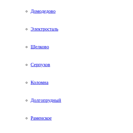
Домодедово
Электросталь
Щелково
Серпухов
Коломна
Долгопрудный
Раменское