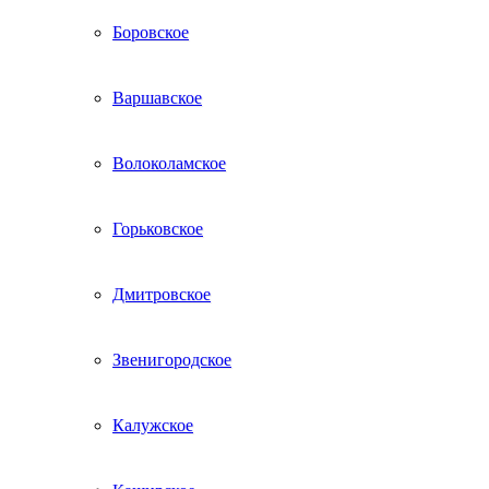
Боровское
Варшавское
Волоколамское
Горьковское
Дмитровское
Звенигородское
Калужское