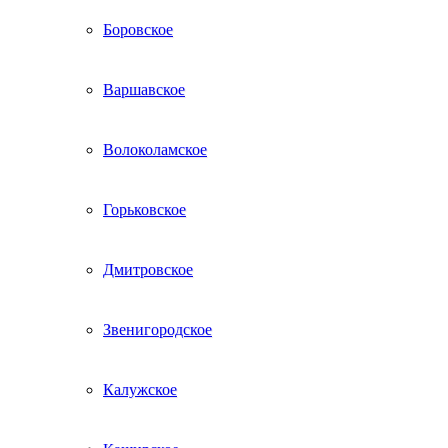
Боровское
Варшавское
Волоколамское
Горьковское
Дмитровское
Звенигородское
Калужское