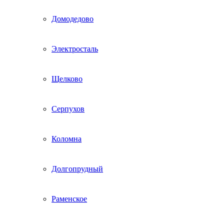
Домодедово
Электросталь
Щелково
Серпухов
Коломна
Долгопрудный
Раменское