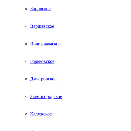
Боровское
Варшавское
Волоколамское
Горьковское
Дмитровское
Звенигородское
Калужское