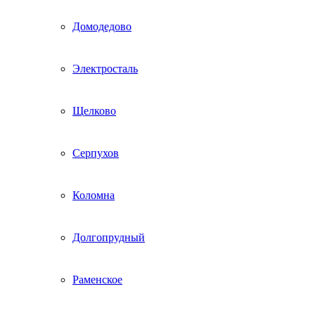
Домодедово
Электросталь
Щелково
Серпухов
Коломна
Долгопрудный
Раменское