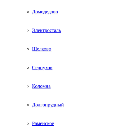
Домодедово
Электросталь
Щелково
Серпухов
Коломна
Долгопрудный
Раменское