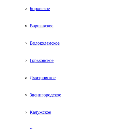
Боровское
Варшавское
Волоколамское
Горьковское
Дмитровское
Звенигородское
Калужское