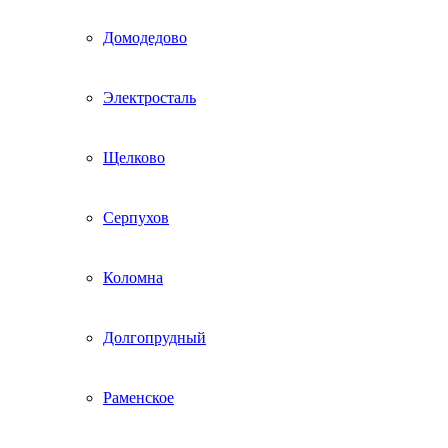
Домодедово
Электросталь
Щелково
Серпухов
Коломна
Долгопрудный
Раменское