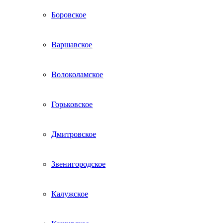
Боровское
Варшавское
Волоколамское
Горьковское
Дмитровское
Звенигородское
Калужское