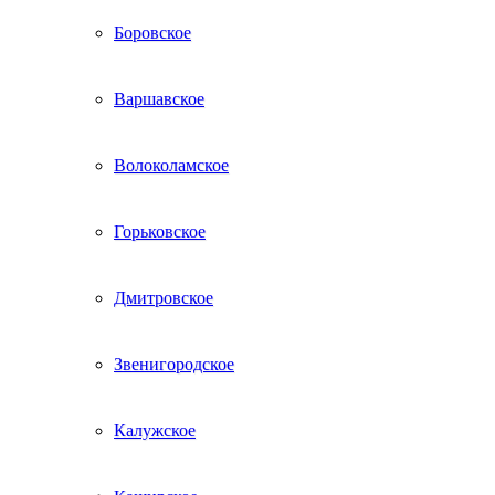
Боровское
Варшавское
Волоколамское
Горьковское
Дмитровское
Звенигородское
Калужское