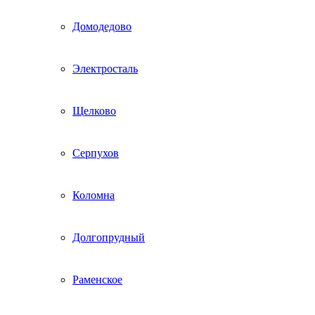
Домодедово
Электросталь
Щелково
Серпухов
Коломна
Долгопрудный
Раменское