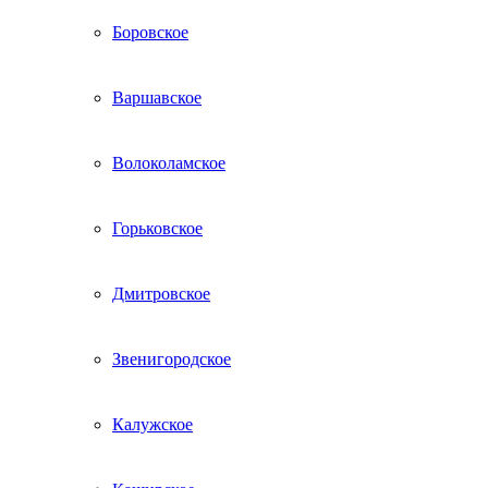
Боровское
Варшавское
Волоколамское
Горьковское
Дмитровское
Звенигородское
Калужское