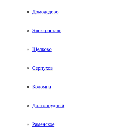
Домодедово
Электросталь
Щелково
Серпухов
Коломна
Долгопрудный
Раменское