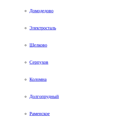
Домодедово
Электросталь
Щелково
Серпухов
Коломна
Долгопрудный
Раменское