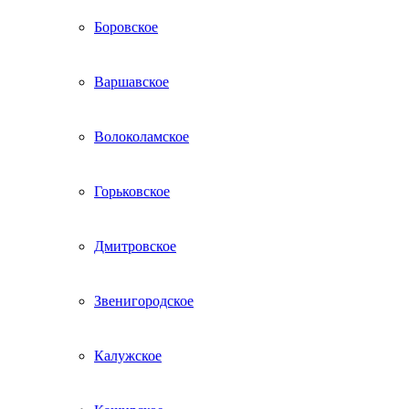
Боровское
Варшавское
Волоколамское
Горьковское
Дмитровское
Звенигородское
Калужское