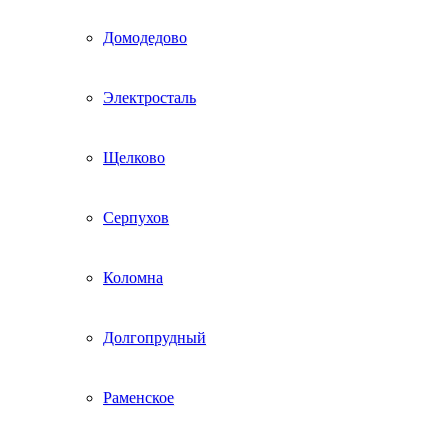
Домодедово
Электросталь
Щелково
Серпухов
Коломна
Долгопрудный
Раменское