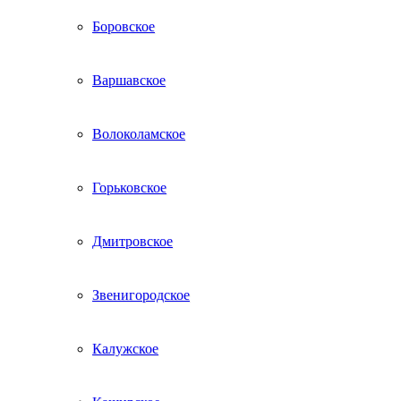
Боровское
Варшавское
Волоколамское
Горьковское
Дмитровское
Звенигородское
Калужское