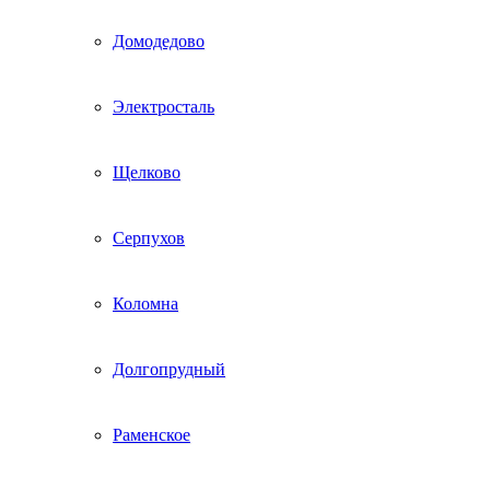
Домодедово
Электросталь
Щелково
Серпухов
Коломна
Долгопрудный
Раменское