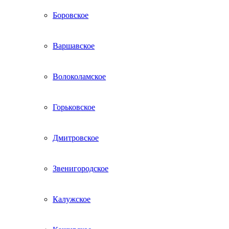
Боровское
Варшавское
Волоколамское
Горьковское
Дмитровское
Звенигородское
Калужское