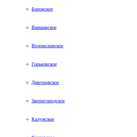
Боровское
Варшавское
Волоколамское
Горьковское
Дмитровское
Звенигородское
Калужское