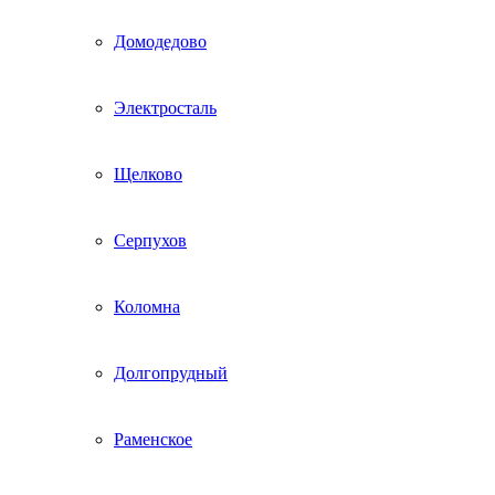
Домодедово
Электросталь
Щелково
Серпухов
Коломна
Долгопрудный
Раменское