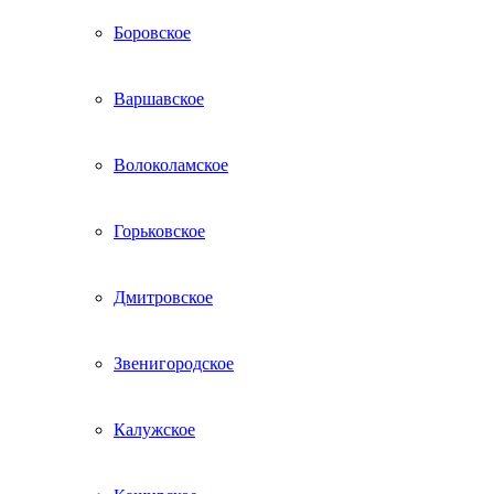
Боровское
Варшавское
Волоколамское
Горьковское
Дмитровское
Звенигородское
Калужское