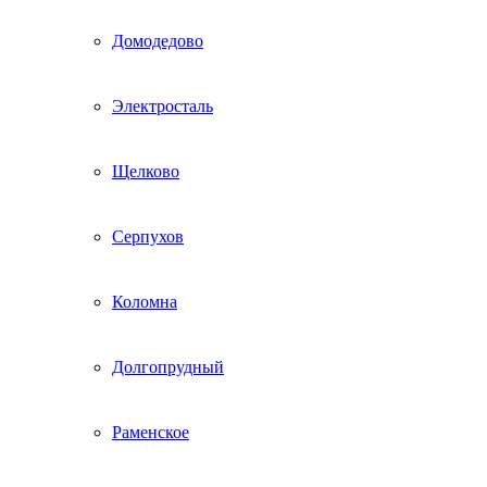
Домодедово
Электросталь
Щелково
Серпухов
Коломна
Долгопрудный
Раменское