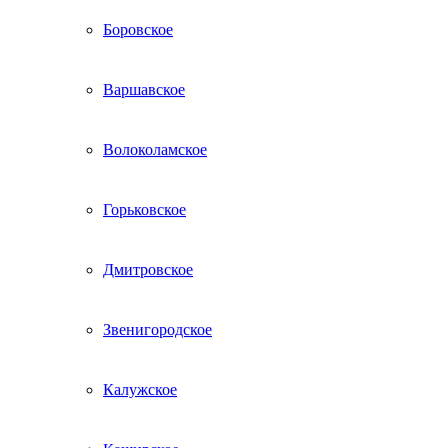
Боровское
Варшавское
Волоколамское
Горьковское
Дмитровское
Звенигородское
Калужское