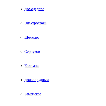
Домодедово
Электросталь
Щелково
Серпухов
Коломна
Долгопрудный
Раменское