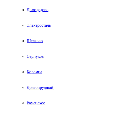
Домодедово
Электросталь
Щелково
Серпухов
Коломна
Долгопрудный
Раменское