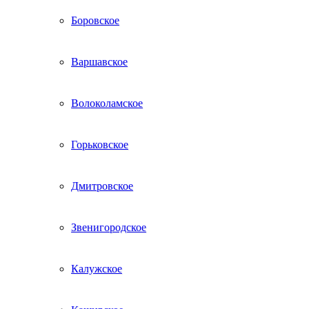
Боровское
Варшавское
Волоколамское
Горьковское
Дмитровское
Звенигородское
Калужское