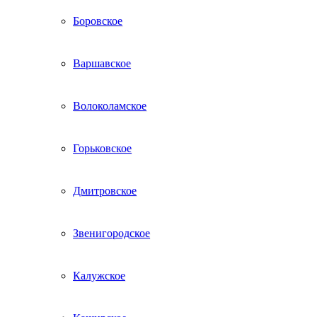
Боровское
Варшавское
Волоколамское
Горьковское
Дмитровское
Звенигородское
Калужское