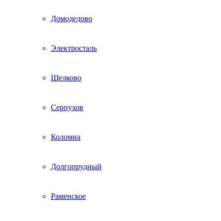
Домодедово
Электросталь
Щелково
Серпухов
Коломна
Долгопрудный
Раменское