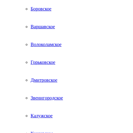
Боровское
Варшавское
Волоколамское
Горьковское
Дмитровское
Звенигородское
Калужское