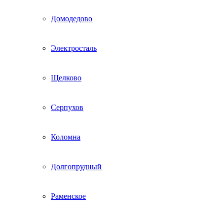
Домодедово
Электросталь
Щелково
Серпухов
Коломна
Долгопрудный
Раменское