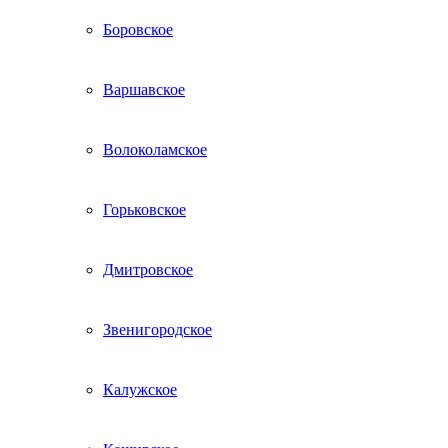
Боровское
Варшавское
Волоколамское
Горьковское
Дмитровское
Звенигородское
Калужское