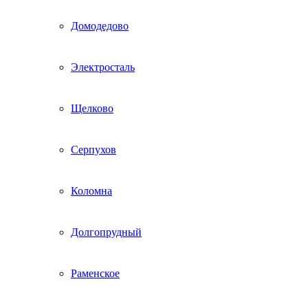
Домодедово
Электросталь
Щелково
Серпухов
Коломна
Долгопрудный
Раменское