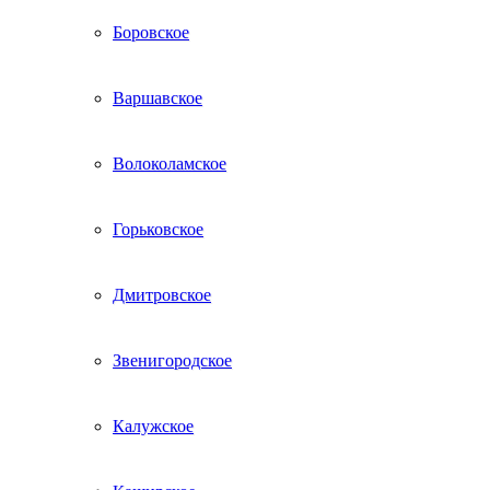
Боровское
Варшавское
Волоколамское
Горьковское
Дмитровское
Звенигородское
Калужское