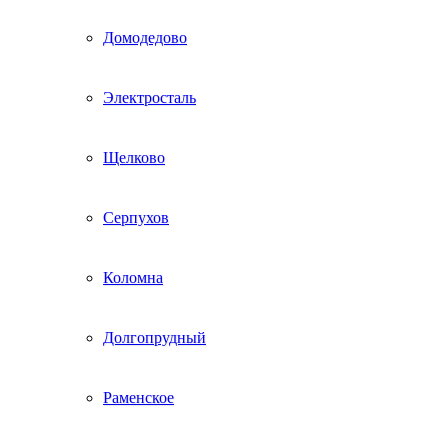
Домодедово
Электросталь
Щелково
Серпухов
Коломна
Долгопрудный
Раменское