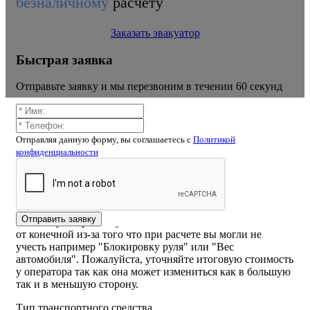
безналичному
расчету
Заказать эвакуатор
Быстрая заявка
Отправьте заявку и мы перезвоним в течении 60 секунд
Отправляя данную форму, вы соглашаетесь c
Политикой
конфиденциальности
Калькулятор расчёта стоимости
эвакуатора Майский, просека
ВНИМАНИЕ! Стоимость рассчитанная самостоятельно
Отправить заявку
на калькуляторе или указанная на сайте может отличаться
от конечной из-за того что при расчете вы могли не
учесть например "Блокировку руля" или "Вес
автомобиля". Пожалуйста, уточняйте итоговую стоимость
у оператора так как она может измениться как в большую
так и в меньшую сторону.
Тип транспортного средства