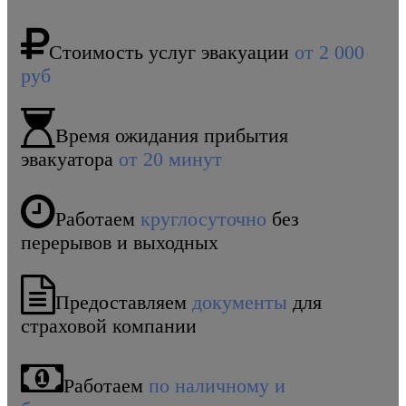
Стоимость услуг эвакуации
от 2 000
руб
Время ожидания прибытия
эвакуатора
от 20 минут
Работаем
круглосуточно
без
перерывов и выходных
Предоставляем
документы
для
страховой компании
Работаем
по наличному и