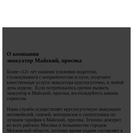
О компании
эвакуатор Майский, просека
Более «
12» лет нашими усилиями водители,
столкнувшиеся с неприятностью в пути, получают
качественные услуги эвакуатора круглосуточно, в любой
день недели. Если потребовалось срочно вызвать
эвакуатор в Майский, просека, воспользуйтесь нашим
сервисом.
Наша служба осуществляет круглосуточную эвакуацию
автомобилей, газелей, мотоциклов и спецтехники по
лучшим тарифам в Майский, просека. Техника дежурит
во всех районах Москвы и большинстве городов
Московской области, поэтому время подачи составляет в