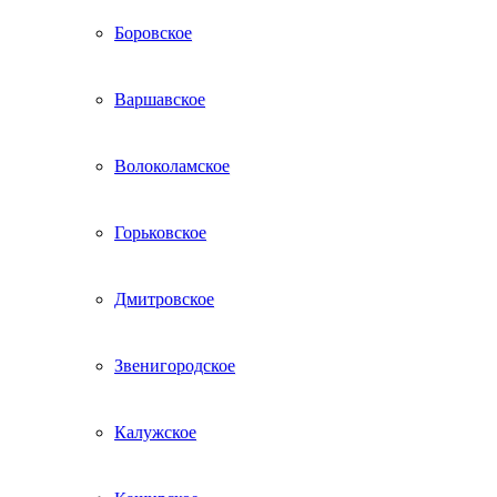
Боровское
Варшавское
Волоколамское
Горьковское
Дмитровское
Звенигородское
Калужское