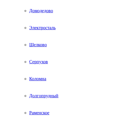
Домодедово
Электросталь
Щелково
Серпухов
Коломна
Долгопрудный
Раменское