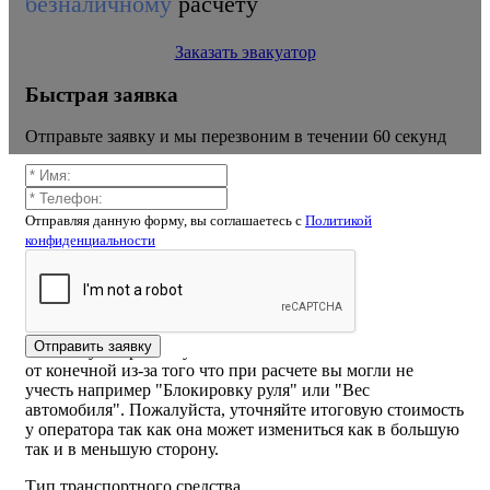
безналичному
расчету
Заказать эвакуатор
Быстрая заявка
Отправьте заявку и мы перезвоним в течении 60 секунд
Отправляя данную форму, вы соглашаетесь c
Политикой
конфиденциальности
Калькулятор расчёта стоимости
эвакуатора ловецкие борки
ВНИМАНИЕ! Стоимость рассчитанная самостоятельно
Отправить заявку
на калькуляторе или указанная на сайте может отличаться
от конечной из-за того что при расчете вы могли не
учесть например "Блокировку руля" или "Вес
автомобиля". Пожалуйста, уточняйте итоговую стоимость
у оператора так как она может измениться как в большую
так и в меньшую сторону.
Тип транспортного средства