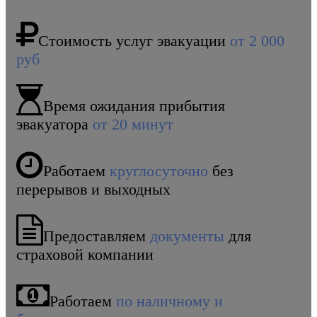
Стоимость услуг эвакуации
от 2 000
руб
Время ожидания прибытия
эвакуатора
от 20 минут
Работаем
круглосуточно
без
перерывов и выходных
Предоставляем
документы
для
страховой компании
Работаем
по наличному и