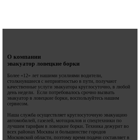
О компании
эвакуатор ловецкие борки
Более «
12» лет нашими усилиями водители,
столкнувшиеся с неприятностью в пути, получают
качественные услуги эвакуатора круглосуточно, в любой
день недели. Если потребовалось срочно вызвать
эвакуатор в ловецкие борки, воспользуйтесь нашим
сервисом.
Наша служба осуществляет круглосуточную эвакуацию
автомобилей, газелей, мотоциклов и спецтехники по
лучшим тарифам в ловецкие борки. Техника дежурит во
всех районах Москвы и большинстве городов
Московской области, поэтому время подачи составляет в