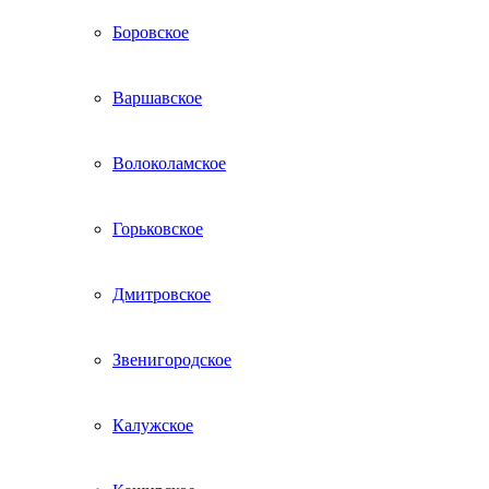
Боровское
Варшавское
Волоколамское
Горьковское
Дмитровское
Звенигородское
Калужское