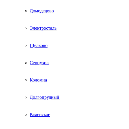
Домодедово
Электросталь
Щелково
Серпухов
Коломна
Долгопрудный
Раменское