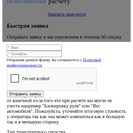
безналичному
расчету
Заказать эвакуатор
Быстрая заявка
Отправьте заявку и мы перезвоним в течении 60 секунд
Отправляя данную форму, вы соглашаетесь c
Политикой
конфиденциальности
Калькулятор расчёта стоимости
эвакуатора ладыгино
ВНИМАНИЕ! Стоимость рассчитанная самостоятельно
Отправить заявку
на калькуляторе или указанная на сайте может отличаться
от конечной из-за того что при расчете вы могли не
учесть например "Блокировку руля" или "Вес
автомобиля". Пожалуйста, уточняйте итоговую стоимость
у оператора так как она может измениться как в большую
так и в меньшую сторону.
Тип транспортного средства