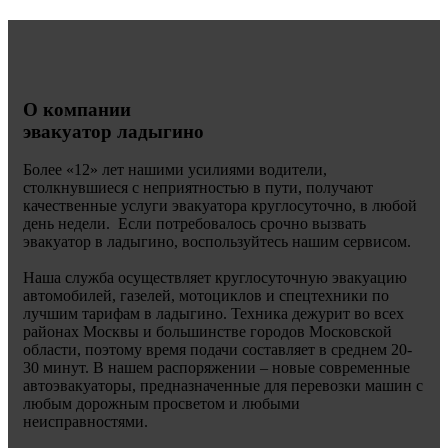
О компании
эвакуатор ладыгино
Более «
12» лет нашими усилиями водители,
столкнувшиеся с неприятностью в пути, получают
качественные услуги эвакуатора круглосуточно, в любой
день недели. Если потребовалось срочно вызвать
эвакуатор в ладыгино, воспользуйтесь нашим сервисом.
Наша служба осуществляет круглосуточную эвакуацию
автомобилей, газелей, мотоциклов и спецтехники по
лучшим тарифам в ладыгино. Техника дежурит во всех
районах Москвы и большинстве городов Московской
области, поэтому время подачи составляет в среднем 20-
30 минут. В нашем распоряжении – новые современные
автоэвакуаторы, предназначенные для перевозки машин с
любым дорожным просветом и любыми
неисправностями.