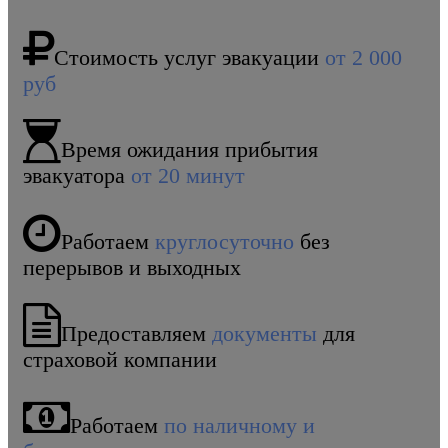
Стоимость услуг эвакуации
от 2 000
руб
Время ожидания прибытия
эвакуатора
от 20 минут
Работаем
круглосуточно
без
перерывов и выходных
Предоставляем
документы
для
страховой компании
Работаем
по наличному и