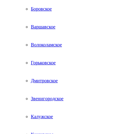
Боровское
Варшавское
Волоколамское
Горьковское
Дмитровское
Звенигородское
Калужское