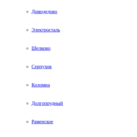
Домодедово
Электросталь
Щелково
Серпухов
Коломна
Долгопрудный
Раменское