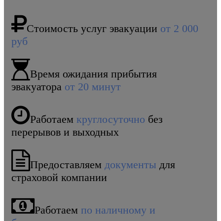
Стоимость услуг эвакуации
от 2 000
руб
Время ожидания прибытия
эвакуатора
от 20 минут
Работаем
круглосуточно
без
перерывов и выходных
Предоставляем
документы
для
страховой компании
Работаем
по наличному и