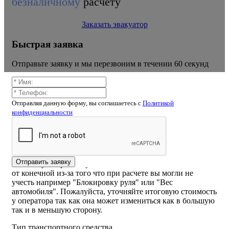
безналичному
расчету
Заказать эвакуатор
Быстрая заявка
Отправьте заявку и мы перезвоним в течении 60 секунд
Отправляя данную форму, вы соглашаетесь c
Политикой
конфиденциальности
Калькулятор расчёта стоимости
эвакуатора кувшиново
ВНИМАНИЕ! Стоимость рассчитанная самостоятельно
Отправить заявку
на калькуляторе или указанная на сайте может отличаться
от конечной из-за того что при расчете вы могли не
учесть например "Блокировку руля" или "Вес
автомобиля". Пожалуйста, уточняйте итоговую стоимость
у оператора так как она может измениться как в большую
так и в меньшую сторону.
Тип транспортного средства