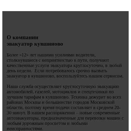
О компании
эвакуатор кувшиново
Более «
12» лет нашими усилиями водители,
столкнувшиеся с неприятностью в пути, получают
качественные услуги эвакуатора круглосуточно, в любой
день недели. Если потребовалось срочно вызвать
эвакуатор в кувшиново, воспользуйтесь нашим сервисом.
Наша служба осуществляет круглосуточную эвакуацию
автомобилей, газелей, мотоциклов и спецтехники по
лучшим тарифам в кувшиново. Техника дежурит во всех
районах Москвы и большинстве городов Московской
области, поэтому время подачи составляет в среднем 20-
30 минут. В нашем распоряжении – новые современные
автоэвакуаторы, предназначенные для перевозки машин с
любым дорожным просветом и любыми
неисправностями.