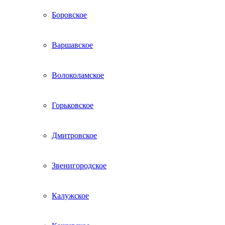
Боровское
Варшавское
Волоколамское
Горьковское
Дмитровское
Звенигородское
Калужское