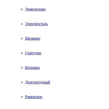
Домодедово
Электросталь
Щелково
Серпухов
Коломна
Долгопрудный
Раменское