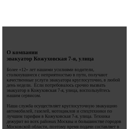
О компании
эвакуатор Кожуховская 7-я, улица
Более «
12» лет нашими усилиями водители,
столкнувшиеся с неприятностью в пути, получают
качественные услуги эвакуатора круглосуточно, в любой
день недели. Если потребовалось срочно вызвать
эвакуатор в Кожуховская 7-я, улица, воспользуйтесь
нашим сервисом.
Наша служба осуществляет круглосуточную эвакуацию
автомобилей, газелей, мотоциклов и спецтехники по
лучшим тарифам в Кожуховская 7-я, улица. Техника
дежурит во всех районах Москвы и большинстве городов
Московской области, поэтому время подачи составляет в