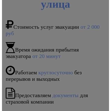
улица
Стоимость услуг эвакуации
от 2 000
руб
Время ожидания прибытия
эвакуатора
от 20 минут
Работаем
круглосуточно
без
перерывов и выходных
Предоставляем
документы
для
страховой компании