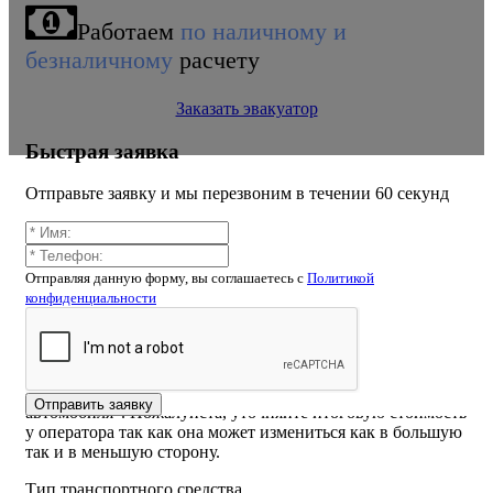
Работаем
по наличному и
безналичному
расчету
Заказать эвакуатор
Быстрая заявка
Отправьте заявку и мы перезвоним в течении 60 секунд
Калькулятор расчёта стоимости
Отправляя данную форму, вы соглашаетесь c
Политикой
эвакуатора Кожуховская 7-я, улица
конфиденциальности
ВНИМАНИЕ! Стоимость рассчитанная самостоятельно
на калькуляторе или указанная на сайте может отличаться
от конечной из-за того что при расчете вы могли не
учесть например "Блокировку руля" или "Вес
Отправить заявку
автомобиля". Пожалуйста, уточняйте итоговую стоимость
у оператора так как она может измениться как в большую
так и в меньшую сторону.
Тип транспортного средства