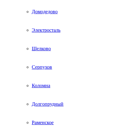
Домодедово
Электросталь
Щелково
Серпухов
Коломна
Долгопрудный
Раменское