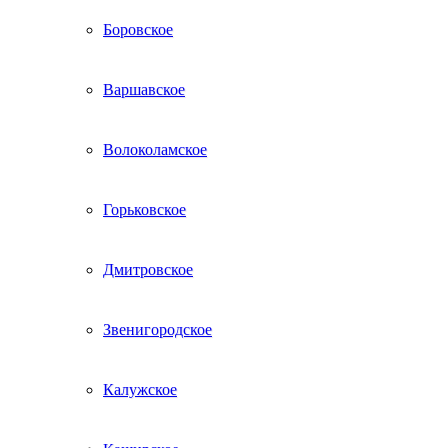
Боровское
Варшавское
Волоколамское
Горьковское
Дмитровское
Звенигородское
Калужское