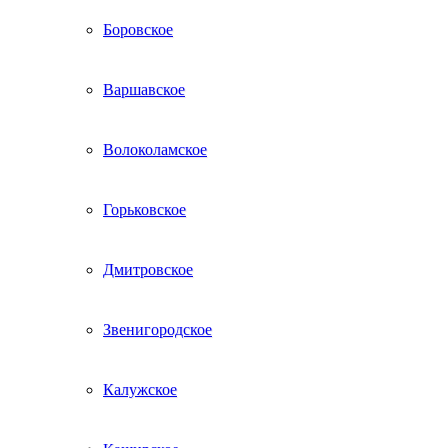
Боровское
Варшавское
Волоколамское
Горьковское
Дмитровское
Звенигородское
Калужское