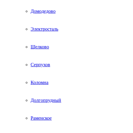
Домодедово
Электросталь
Щелково
Серпухов
Коломна
Долгопрудный
Раменское