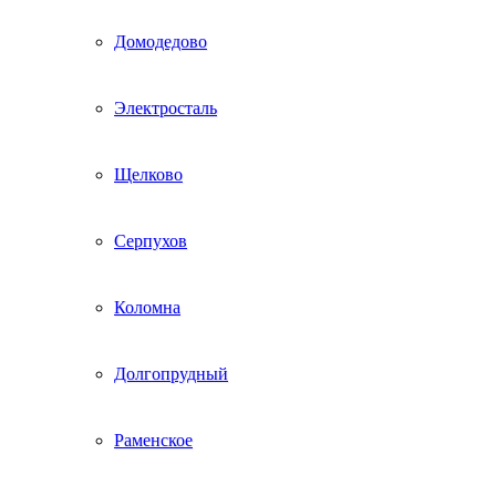
Домодедово
Электросталь
Щелково
Серпухов
Коломна
Долгопрудный
Раменское