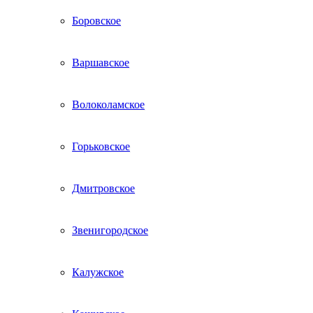
Боровское
Варшавское
Волоколамское
Горьковское
Дмитровское
Звенигородское
Калужское