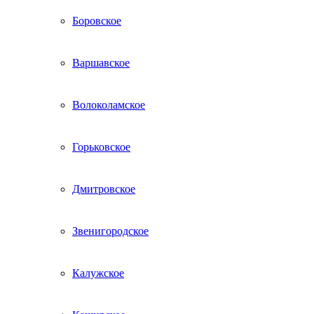
Боровское
Варшавское
Волоколамское
Горьковское
Дмитровское
Звенигородское
Калужское