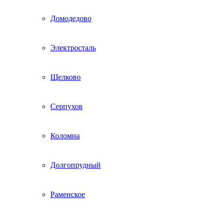
Домодедово
Электросталь
Щелково
Серпухов
Коломна
Долгопрудный
Раменское