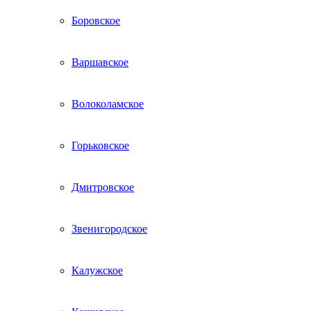
Боровское
Варшавское
Волоколамское
Горьковское
Дмитровское
Звенигородское
Калужское