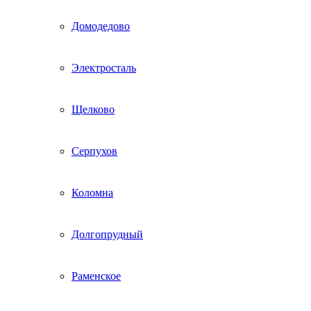
Домодедово
Электросталь
Щелково
Серпухов
Коломна
Долгопрудный
Раменское